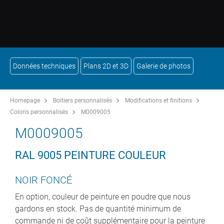
Données techniques
Plans 2D et 3D
Galerie de photos
Homepage
Boitiers personnalisés
Modifications et finitions
Coloris personnalisés
M0009005
M0009005
RAL 9005 PEINTURE COULEUR
NOIR FONCÉ
En option, couleur de peinture en poudre que nous
gardons en stock. Pas de quantité minimum de
commande ni de coût supplémentaire pour la peinture