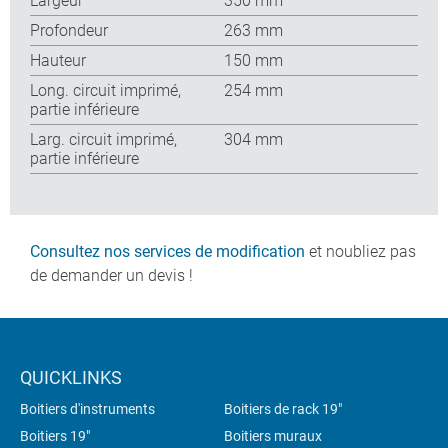
Largeur
350 mm
Profondeur
263 mm
Hauteur
150 mm
Long. circuit imprimé,
254 mm
partie inférieure
Larg. circuit imprimé,
304 mm
partie inférieure
Consultez nos services de modification
et noubliez pas
de demander un devis !
QUICKLINKS
Boitiers d'instruments
Boitiers de rack 19"
Boitiers 19"
Boitiers muraux