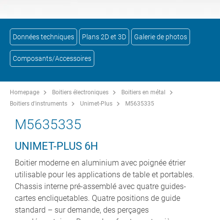
Données techniques
Plans 2D et 3D
Galerie de photos
Composants/Accessoires
Homepage
Boitiers électroniques
Boitiers en métal
Boitiers d'instruments
Unimet-Plus
M5635335
M5635335
UNIMET-PLUS 6H
Boitier moderne en aluminium avec poignée étrier
utilisable pour les applications de table et portables.
Chassis interne pré-assemblé avec quatre guides-
cartes encliquetables. Quatre positions de guide
standard – sur demande, des perçages