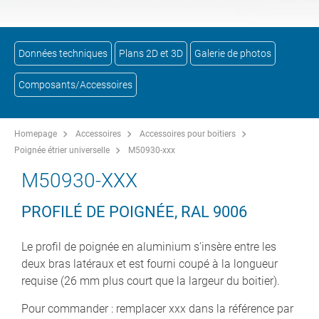
Données techniques
Plans 2D et 3D
Galerie de photos
Composants/Accessoires
Homepage
Accessoires
Accessoires pour boitiers
Poignée étrier universelle
M50930-xxx
M50930-XXX
PROFILÉ DE POIGNÉE, RAL 9006
Le profil de poignée en aluminium s'insère entre les
deux bras latéraux et est fourni coupé à la longueur
requise (26 mm plus court que la largeur du boitier).
Pour commander : remplacer xxx dans la référence par